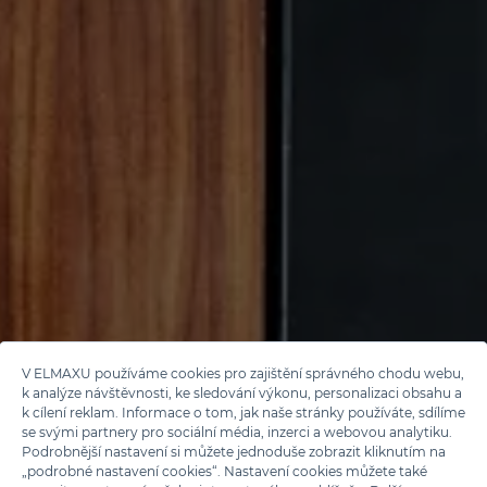
V ELMAXU používáme cookies pro zajištění správného chodu webu,
k analýze návštěvnosti, ke sledování výkonu, personalizaci obsahu a
k cílení reklam. Informace o tom, jak naše stránky používáte, sdílíme
se svými partnery pro sociální média, inzerci a webovou analytiku.
Podrobnější nastavení si můžete jednoduše zobrazit kliknutím na
„podrobné nastavení cookies“. Nastavení cookies můžete také