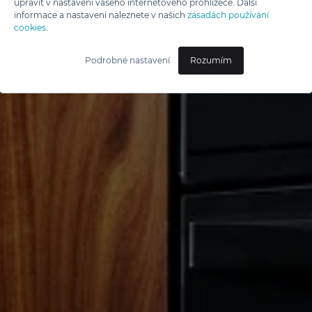
upravit v nastavení vašeho internetového prohlížeče. Další
informace a nastavení naleznete v našich
zásadách používání
cookies
.
Podrobné nastavení
Rozumím