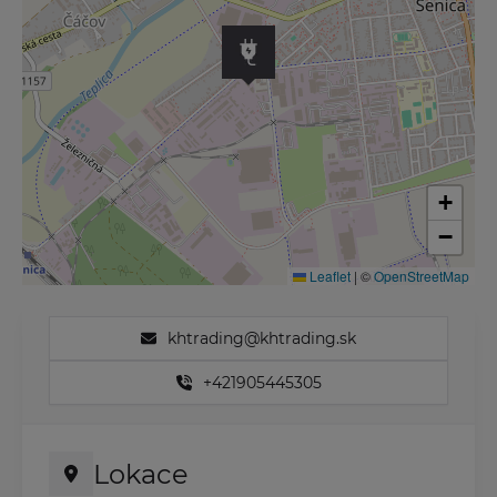
+
−
Leaflet
|
©
OpenStreetMap
khtrading@khtrading.sk
+421905445305
Lokace