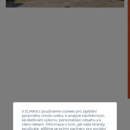
V ELMAXU používáme cookies pro zajištění
správného chodu webu, k analýze návštěvnosti,
ke sledování výkonu, personalizaci obsahu a k
cílení reklam. Informace o tom, jak naše stránky
používáte, sdílíme se svými partnery pro sociální