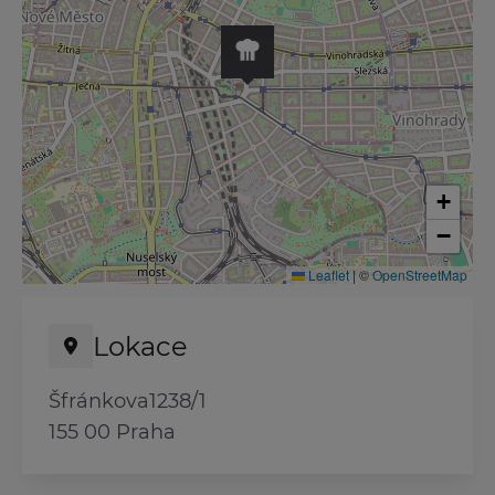
+
−
Leaflet
|
©
OpenStreetMap
Lokace
Šfránkova1238/1
155 00 Praha