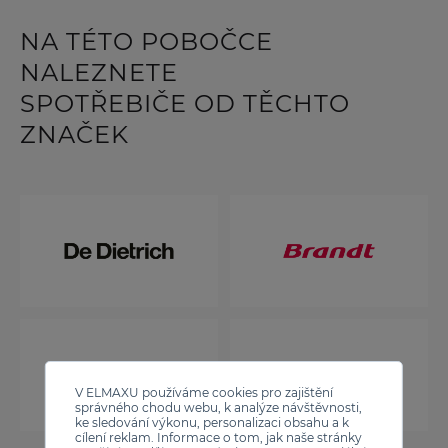
NA TÉTO POBOČCE
NALEZNETE
SPOTŘEBIČE OD TĚCHTO
ZNAČEK
V ELMAXU používáme cookies pro zajištění
správného chodu webu, k analýze návštěvnosti,
ke sledování výkonu, personalizaci obsahu a k
cílení reklam. Informace o tom, jak naše stránky