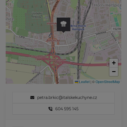
+
−
Leaflet
|
©
OpenStreetMap
petra.brkic@italskekuchyne.cz
604 595 145