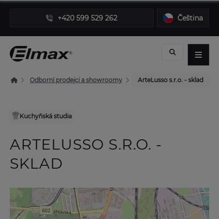
+420 599 529 262
Čeština
Odborní prodejci a showroomy
ArteLusso s.r.o. - sklad
Kuchyňská studia
ARTELUSSO S.R.O. -
SKLAD