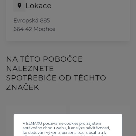
Lokace
Evropská 885
664 42 Modřice
NA TÉTO POBOČCE
NALEZNETE
SPOTŘEBIČE OD TĚCHTO
ZNAČEK
V ELMAXU používáme cookies pro zajištění
správného chodu webu, k analýze návštěvnosti,
ke sledování výkonu, personalizaci obsahu a k