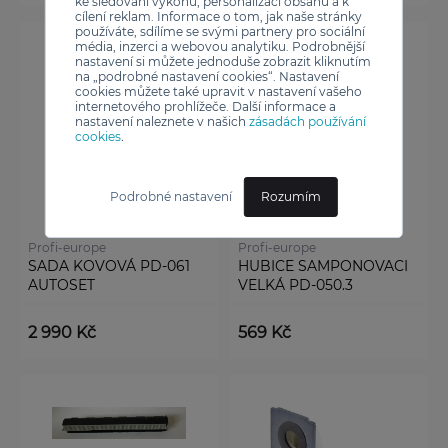
ke sledování výkonu, personalizaci obsahu a k
cílení reklam. Informace o tom, jak naše stránky
používáte, sdílíme se svými partnery pro sociální
média, inzerci a webovou analytiku. Podrobnější
nastavení si můžete jednoduše zobrazit kliknutím
na „podrobné nastavení cookies“. Nastavení
cookies můžete také upravit v nastavení vašeho
internetového prohlížeče. Další informace a
nastavení naleznete v našich
zásadách používání
cookies
.
Podrobné nastavení
Rozumím
Profi-europe
Profi-europe
SADA KOVOVÁ PD-061
HUBICE SAMPONOVACI
AUTOSET
VELKÁ PD-050.3
2 990 Kč
569 Kč