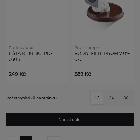
Profi-europe
Profi-europe
LIŠTA K HUBICI PD-
VODNÍ FILTR PROFI 7 07-
050.3.1
070
249 Kč
589 Kč
12
24
36
Počet výsledků na stránku:
Načíst další