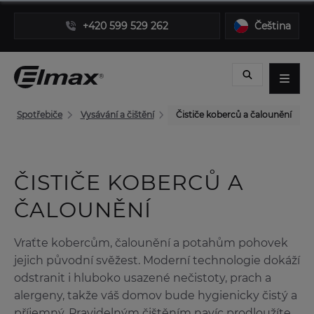
+420 599 529 262
Čeština
Spotřebiče
Vysávání a čištění
Čističe koberců a čalounění
ČISTIČE KOBERCŮ A
ČALOUNĚNÍ
Vraťte kobercům, čalounění a potahům pohovek
jejich původní svěžest. Moderní technologie dokáží
odstranit i hluboko usazené nečistoty, prach a
alergeny, takže váš domov bude hygienicky čistý a
příjemný. Pravidelným čištěním navíc prodloužíte