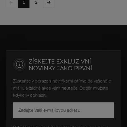
1
2
ZÍSKEJTE EXKLUZIVNÍ
NOVINKY JAKO PRVNÍ
Zůstaňte v obraze s novinkami přímo do vašeho e-
mailu a žádná akce vám neuteče. Odběr můžete
kdykoliv odhlásit.