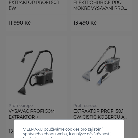
EXTRAKTOR PROFI 50.1
ELEKTROHUBICE PRO
EW
MOKRÉ VYSÁVÁNÍ PROFI
55
11 990 Kč
13 490 Kč
Profi-europe
Profi-europe
VYSAVAČ PROFI 50M
EXTRAKTOR PROFI 50.1
EXTRAKTOR +
CW ČISTIČ KOBERCŮ A
PŘÍSLUŠENSTVÍ
ČALOUNĚNÍ
V ELMAXU používáme cookies pro zajištění
12 990 Kč
15 990 Kč
správného chodu webu, k analýze návštěvnosti,