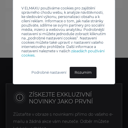
V ELMAXU používáme cookies pro zajištění
správného chodu webu, k analýze návštěvnosti,
ke sledování výkonu, personalizaci obsahu a k
cílení reklam. Informace o tom, jak naše stránky
používáte, sdílíme se svými partnery pro sociální
média, inzerci a webovou analytiku. Podrobnější
nastavení si můžete jednoduše zobrazit kliknutím
na „podrobné nastavení cookies“. Nastavení
cookies můžete také upravit v nastavení vašeho
internetového prohlížeče. Další informace a
nastavení naleznete v našich
zásadách používání
cookies
.
Podrobné nastavení
Rozumím
ZÍSKEJTE EXKLUZIVNÍ
NOVINKY JAKO PRVNÍ
Zůstaňte v obraze s novinkami přímo do vašeho e-
mailu a žádná akce vám neuteče. Odběr můžete