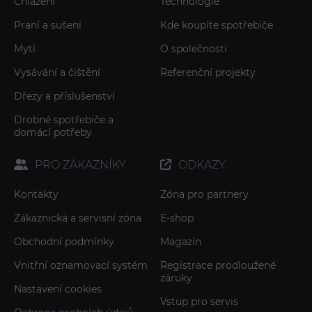
Chlazení
Technologie
Praní a sušení
Kde koupíte spotřebiče
Mytí
O společnosti
Vysávání a čištění
Referenční projekty
Dřezy a příslušenství
Drobné spotřebiče a
domácí potřeby
PRO ZÁKAZNÍKY
ODKAZY
Kontakty
Zóna pro partnery
Zákaznická a servisní zóna
E-shop
Obchodní podmínky
Magazín
Vnitřní oznamovací systém
Registrace prodloužené
záruky
Nastavení cookies
Vstup pro servis