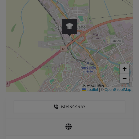
+
−
Leaflet
|
©
OpenStreetMap
604344447