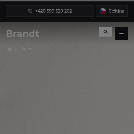
+420 599 529 262
Čeština
Brandt
Brandt