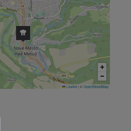
+
−
Leaflet
|
©
OpenStreetMap