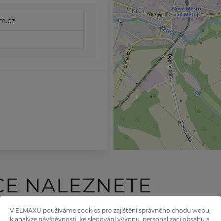
m.cz
CE NALEZNETE
 TĚCHTO ZNAČEK
V ELMAXU používáme cookies pro zajištění správného chodu webu,
k analýze návštěvnosti, ke sledování výkonu, personalizaci obsahu a