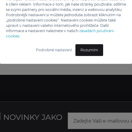
k cílení reklam. Informace o tom, jak naše stránky používáte, sdílíme
se svými partnery pro sociální média, inzerci a webovou analytiku.
Podrobnější nastavení si můžete jednoduše zobrazit kliknutím na
„podrobné nastavení cookies“. Nastavení cookies můžete také
upravit v nastavení vašeho internetového prohlížeče. Další
informace a nastavení naleznete v našich
zásadách používání
cookies
.
Podrobné nastavení
Rozumím
Í NOVINKY JAKO