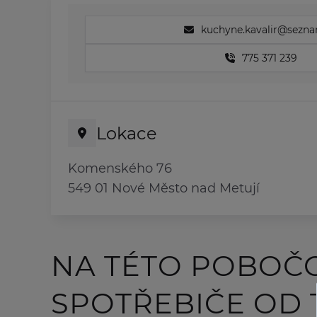
kuchyne.kavalir@sezna
775 371 239
Lokace
Komenského 76
549 01 Nové Město nad Metují
NA TÉTO POBOČ
SPOTŘEBIČE OD