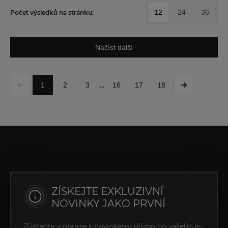
12
24
36
Počet výsledků na stránku:
Načíst další
...
1
2
3
16
17
18
ZÍSKEJTE EXKLUZIVNÍ
NOVINKY JAKO PRVNÍ
Zůstaňte v obraze s novinkami přímo do vašeho e-