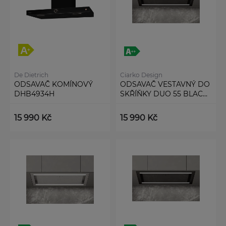
De Dietrich
Ciarko Design
ODSAVAČ KOMÍNOVÝ
ODSAVAČ VESTAVNÝ DO
DHB4934H
SKŘÍŇKY DUO 55 BLACK
(CDZ5505C)
15 990 Kč
15 990 Kč