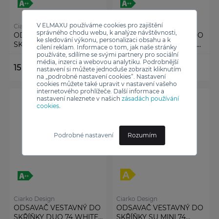
V ELMAXU používáme cookies pro zajištění
Ciarko Design
Ciarko Design
správného chodu webu, k analýze návštěvnosti,
ODSAVAČ VESTAVNÝ DO
ODSAVAČ VESTAVNÝ DO
ke sledování výkonu, personalizaci obsahu a k
SKŘÍŇKY DUO 55 WHITE
SKŘÍŇKY DUO 74 BLACK
cílení reklam. Informace o tom, jak naše stránky
(CDZ5505B)
(CDZ7405C)
používáte, sdílíme se svými partnery pro sociální
média, inzerci a webovou analytiku. Podrobnější
15 990 Kč
16 990 Kč
nastavení si můžete jednoduše zobrazit kliknutím
na „podrobné nastavení cookies“. Nastavení
cookies můžete také upravit v nastavení vašeho
internetového prohlížeče. Další informace a
nastavení naleznete v našich
zásadách používání
cookies
.
Podrobné nastavení
Rozumím
Ciarko Design
Ciarko Design
ODSAVAČ VESTAVNÝ DO
ODSAVAČ VESTAVNÝ DO
SKŘÍŇKY DUO 74 WHITE
SKŘÍŇKY SU MINI 74