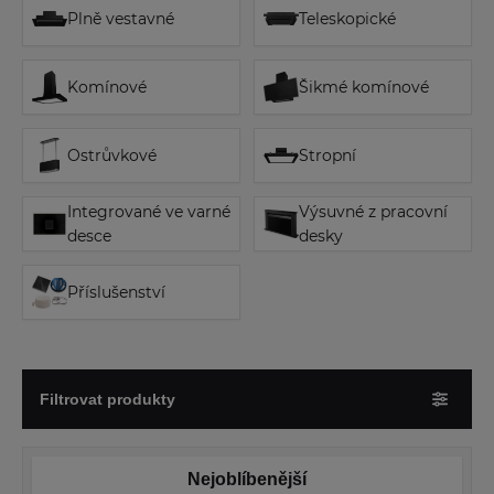
Plně vestavné
Teleskopické
Komínové
Šikmé komínové
Ostrůvkové
Stropní
Integrované ve varné
Výsuvné z pracovní
desce
desky
Příslušenství
Filtrovat produkty
Nejoblíbenější