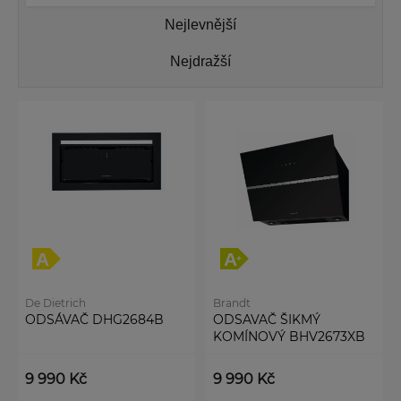
Nejlevnější
Nejdražší
De Dietrich
Brandt
ODSÁVAČ DHG2684B
ODSAVAČ ŠIKMÝ
KOMÍNOVÝ BHV2673XB
9 990 Kč
9 990 Kč