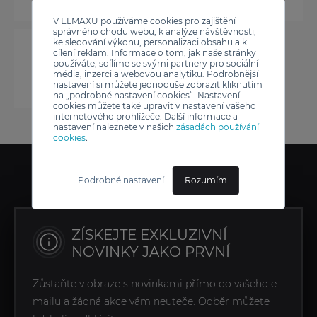
V ELMAXU používáme cookies pro zajištění
správného chodu webu, k analýze návštěvnosti,
ke sledování výkonu, personalizaci obsahu a k
cílení reklam. Informace o tom, jak naše stránky
používáte, sdílíme se svými partnery pro sociální
média, inzerci a webovou analytiku. Podrobnější
nastavení si můžete jednoduše zobrazit kliknutím
na „podrobné nastavení cookies“. Nastavení
cookies můžete také upravit v nastavení vašeho
internetového prohlížeče. Další informace a
nastavení naleznete v našich
zásadách používání
cookies
.
Podrobné nastavení
Rozumím
ZÍSKEJTE EXKLUZIVNÍ
NOVINKY JAKO PRVNÍ
Zůstaňte v obraze s novinkami přímo do vašeho e-
mailu a žádná akce vám neuteče. Odběr můžete