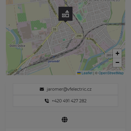
+
−
Leaflet
|
©
OpenStreetMap
jaromer@vfelectric.cz
+420 491 427 282