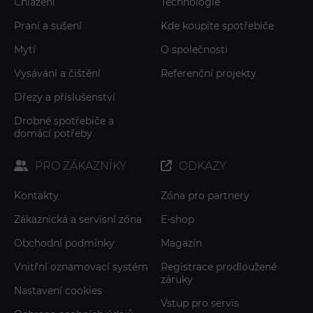
Chlazení
Technologie
Praní a sušení
Kde koupíte spotřebiče
Mytí
O společnosti
Vysávání a čištění
Referenční projekty
Dřezy a příslušenství
Drobné spotřebiče a
domácí potřeby
PRO ZÁKAZNÍKY
ODKAZY
Kontakty
Zóna pro partnery
Zákaznická a servisní zóna
E-shop
Obchodní podmínky
Magazín
Vnitřní oznamovací systém
Registrace prodloužené
záruky
Nastavení cookies
Vstup pro servis