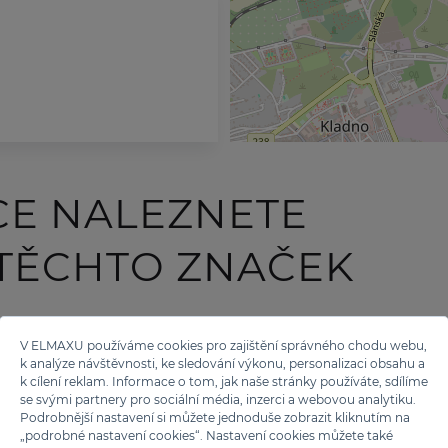
CE NALEZNETE
 TĚCHTO ZNAČEK
V ELMAXU používáme cookies pro zajištění správného chodu webu,
k analýze návštěvnosti, ke sledování výkonu, personalizaci obsahu a
k cílení reklam. Informace o tom, jak naše stránky používáte, sdílíme
se svými partnery pro sociální média, inzerci a webovou analytiku.
Podrobnější nastavení si můžete jednoduše zobrazit kliknutím na
„podrobné nastavení cookies“. Nastavení cookies můžete také