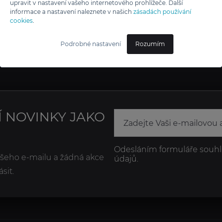
upravit v nastavení vašeho internetového prohlížeče. Další
informace a nastavení naleznete v našich
zásadách používání
cookies
.
Podrobné nastavení
Rozumím
Í NOVINKY JAKO
Odesláním formuláře souhl
ašeho e-mailu a žádná akce
údajů.
sit.