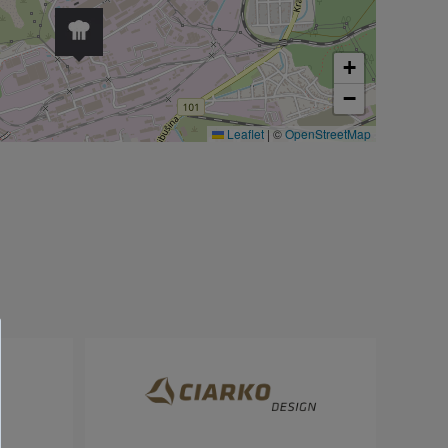
+
−
Leaflet
|
©
OpenStreetMap