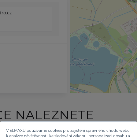
ro.cz
CE NALEZNETE
 TĚCHTO ZNAČEK
V ELMAXU používáme cookies pro zajištění správného chodu webu,
k analýze návštěvnosti, ke sledování výkonu, personalizaci obsahu a