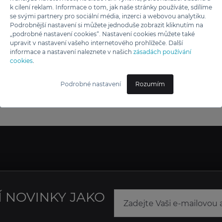
k cílení reklam. Informace o tom, jak naše stránky používáte, sdílíme
se svými partnery pro sociální média, inzerci a webovou analytiku.
Podrobnější nastavení si můžete jednoduše zobrazit kliknutím na
„podrobné nastavení cookies“. Nastavení cookies můžete také
upravit v nastavení vašeho internetového prohlížeče. Další
informace a nastavení naleznete v našich
zásadách používání
cookies
.
Podrobné nastavení
Rozumím
Í NOVINKY JAKO