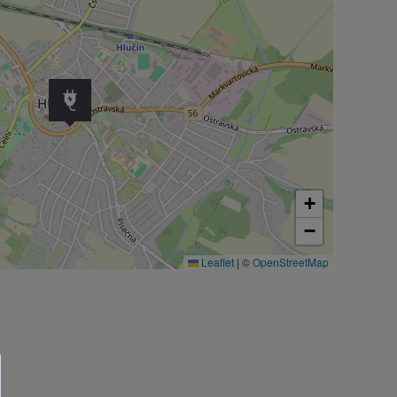
+
−
Leaflet
|
©
OpenStreetMap