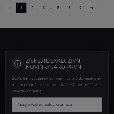
...
1
2
3
5
6
7
ZÍSKEJTE EXKLUZIVNÍ
NOVINKY JAKO PRVNÍ
Zůstaňte v obraze s novinkami přímo do vašeho e-
mailu a žádná akce vám neuteče. Odběr můžete
kdykoliv odhlásit.