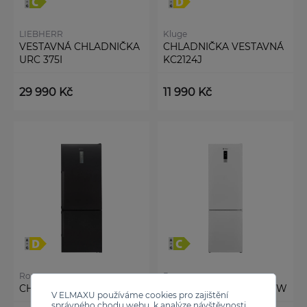
LIEBHERR
Kluge
VESTAVNÁ CHLADNIČKA
CHLADNIČKA VESTAVNÁ
URC 375I
KC2124J
29 990 Kč
11 990 Kč
Romo
Romo
CHLADNIČKA RCN2511LD
CHLADNIČKA RCN4367W
V ELMAXU používáme cookies pro zajištění
správného chodu webu, k analýze návštěvnosti,