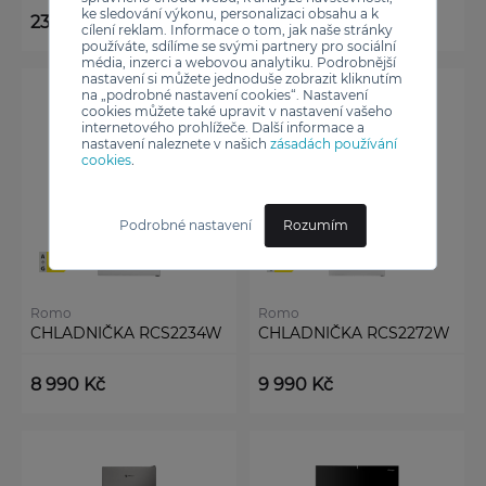
ke sledování výkonu, personalizaci obsahu a k
23 990 Kč
17 990 Kč
cílení reklam. Informace o tom, jak naše stránky
používáte, sdílíme se svými partnery pro sociální
média, inzerci a webovou analytiku. Podrobnější
nastavení si můžete jednoduše zobrazit kliknutím
na „podrobné nastavení cookies“. Nastavení
cookies můžete také upravit v nastavení vašeho
internetového prohlížeče. Další informace a
nastavení naleznete v našich
zásadách používání
cookies
.
Podrobné nastavení
Rozumím
Romo
Romo
CHLADNIČKA RCS2234W
CHLADNIČKA RCS2272W
8 990 Kč
9 990 Kč