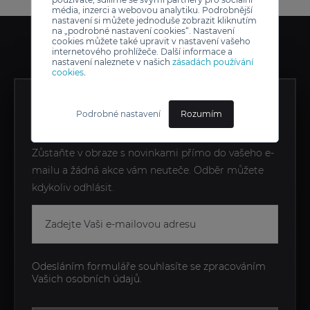
média, inzerci a webovou analytiku. Podrobnější
nastavení si můžete jednoduše zobrazit kliknutím
na „podrobné nastavení cookies“. Nastavení
cookies můžete také upravit v nastavení vašeho
internetového prohlížeče. Další informace a
nastavení naleznete v našich
zásadách používání
cookies
.
ZÍSKEJTE EXKLUZIVNÍ
Podrobné nastavení
Rozumím
NOVINKY JAKO PRVNÍ
Zůstaňte v obraze s novinkami přímo do vašeho e-
mailu a žádná akce vám neuteče. Odběr můžete
kdykoliv odhlásit.
Odesláním formuláře souhlasíte se zpracováním
Vašich osobních údajů.