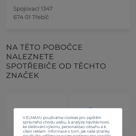
Spojovací 1347
674 01 Třebíč
NA TÉTO POBOČCE
NALEZNETE
SPOTŘEBIČE OD TĚCHTO
ZNAČEK
V ELMAXU používáme cookies pro zajištění
správného chodu webu, k analýze návštěvnosti,
ke sledování výkonu, personalizaci obsahu a k
cílení reklam. Informace o tom, jak naše stránky
používáte, sdílíme se svými partnery pro sociální