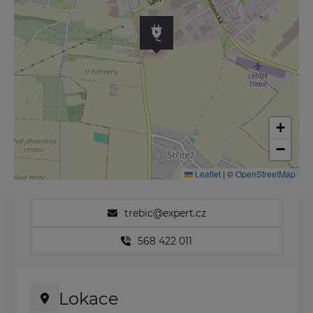
+
−
Leaflet
|
©
OpenStreetMap
trebic@expert.cz
568 422 011
Lokace