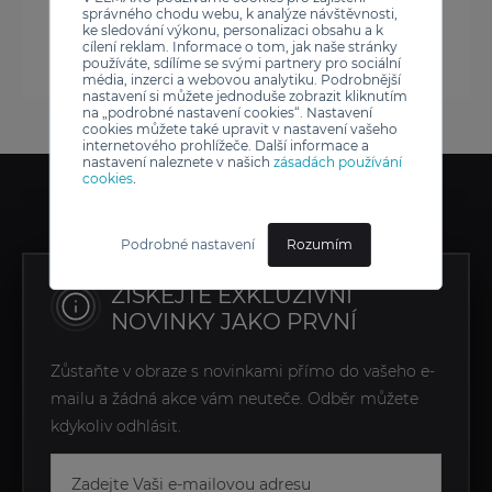
správného chodu webu, k analýze návštěvnosti,
ke sledování výkonu, personalizaci obsahu a k
cílení reklam. Informace o tom, jak naše stránky
používáte, sdílíme se svými partnery pro sociální
média, inzerci a webovou analytiku. Podrobnější
nastavení si můžete jednoduše zobrazit kliknutím
na „podrobné nastavení cookies“. Nastavení
cookies můžete také upravit v nastavení vašeho
internetového prohlížeče. Další informace a
nastavení naleznete v našich
zásadách používání
cookies
.
Podrobné nastavení
Rozumím
ZÍSKEJTE EXKLUZIVNÍ
NOVINKY JAKO PRVNÍ
Zůstaňte v obraze s novinkami přímo do vašeho e-
mailu a žádná akce vám neuteče. Odběr můžete
kdykoliv odhlásit.