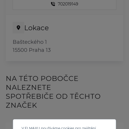
702019149
Lokace
Bašteckého 1
15500 Praha 13
NA TÉTO POBOČCE
NALEZNETE
SPOTŘEBIČE OD TĚCHTO
ZNAČEK
V ELMAXU používáme cookies pro zajištění