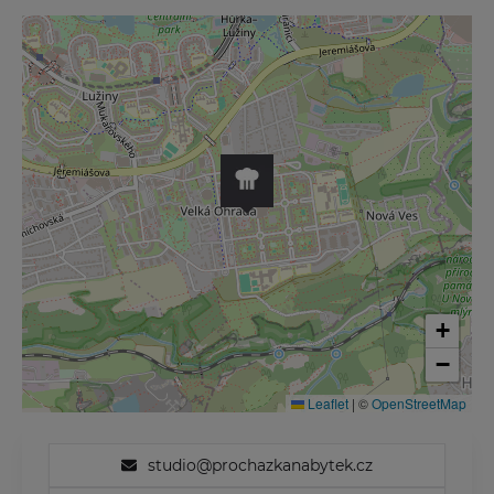
+
−
Leaflet
|
©
OpenStreetMap
studio@prochazkanabytek.cz