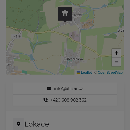
+
−
Leaflet
|
©
OpenStreetMap
info@allizar.cz
+420 608 982 362
Lokace