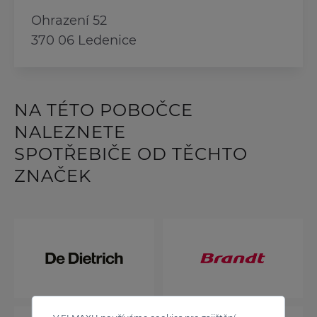
Ohrazení 52
370 06 Ledenice
NA TÉTO POBOČCE
NALEZNETE
SPOTŘEBIČE OD TĚCHTO
ZNAČEK