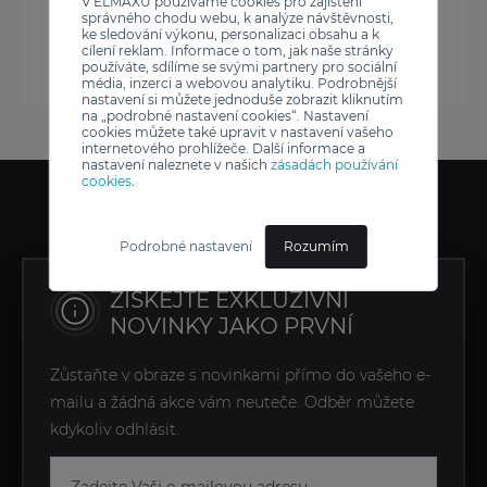
V ELMAXU používáme cookies pro zajištění
správného chodu webu, k analýze návštěvnosti,
ke sledování výkonu, personalizaci obsahu a k
cílení reklam. Informace o tom, jak naše stránky
používáte, sdílíme se svými partnery pro sociální
média, inzerci a webovou analytiku. Podrobnější
nastavení si můžete jednoduše zobrazit kliknutím
na „podrobné nastavení cookies“. Nastavení
cookies můžete také upravit v nastavení vašeho
internetového prohlížeče. Další informace a
nastavení naleznete v našich
zásadách používání
cookies
.
Podrobné nastavení
Rozumím
ZÍSKEJTE EXKLUZIVNÍ
NOVINKY JAKO PRVNÍ
Zůstaňte v obraze s novinkami přímo do vašeho e-
mailu a žádná akce vám neuteče. Odběr můžete
kdykoliv odhlásit.