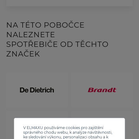
NA TÉTO POBOČCE
NALEZNETE
SPOTŘEBIČE OD TĚCHTO
ZNAČEK
V ELMAXU používáme cookies pro zajištění
správného chodu webu, k analýze návštěvnosti,
ke sledování výkonu, personalizaci obsahu a k