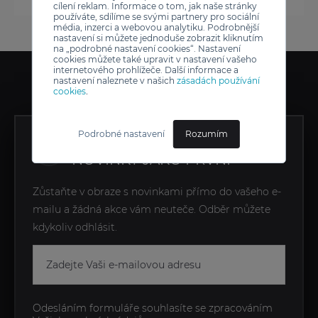
cílení reklam. Informace o tom, jak naše stránky
používáte, sdílíme se svými partnery pro sociální
média, inzerci a webovou analytiku. Podrobnější
nastavení si můžete jednoduše zobrazit kliknutím
na „podrobné nastavení cookies“. Nastavení
cookies můžete také upravit v nastavení vašeho
internetového prohlížeče. Další informace a
nastavení naleznete v našich
zásadách používání
cookies
.
Podrobné nastavení
Rozumím
ZÍSKEJTE EXKLUZIVNÍ
NOVINKY JAKO PRVNÍ
Zůstaňte v obraze s novinkami přímo do vašeho e-
mailu a žádná akce vám neuteče. Odběr můžete
kdykoliv odhlásit.
Odesláním formuláře souhlasíte se zpracováním