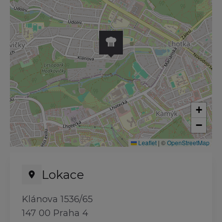
+
−
Leaflet
|
©
OpenStreetMap
Lokace
Klánova 1536/65
147 00 Praha 4