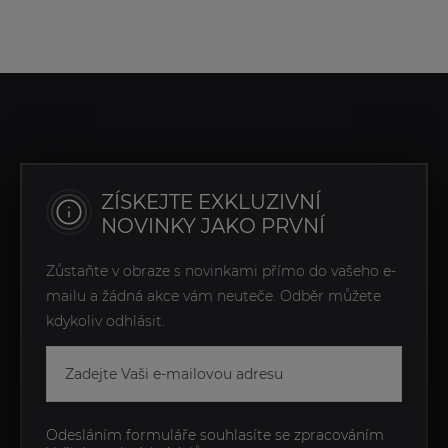
ZÍSKEJTE EXKLUZIVNÍ
NOVINKY JAKO PRVNÍ
Zůstaňte v obraze s novinkami přímo do vašeho e-
mailu a žádná akce vám neuteče. Odběr můžete
kdykoliv odhlásit.
Odesláním formuláře souhlasíte se zpracováním