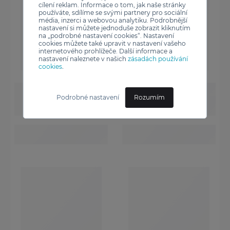
cílení reklam. Informace o tom, jak naše stránky
používáte, sdílíme se svými partnery pro sociální
média, inzerci a webovou analytiku. Podrobnější
nastavení si můžete jednoduše zobrazit kliknutím
na „podrobné nastavení cookies“. Nastavení
cookies můžete také upravit v nastavení vašeho
internetového prohlížeče. Další informace a
nastavení naleznete v našich
zásadách používání
cookies
.
Podrobné nastavení
Rozumím