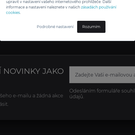
upravit v nastavení vašeho internetového prohlížeče. Další
informace a nastavení naleznete v našich
zásadách používání
cookies
.
Podrobné nastavení
Rozumím
Í NOVINKY JAKO
Odesláním formuláře souhl
ašeho e-mailu a žádná akce
údajů.
sit.