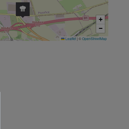
+
−
Leaflet
|
©
OpenStreetMap