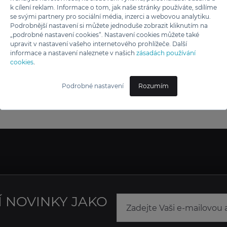
k cílení reklam. Informace o tom, jak naše stránky používáte, sdílíme
se svými partnery pro sociální média, inzerci a webovou analytiku.
Podrobnější nastavení si můžete jednoduše zobrazit kliknutím na
„podrobné nastavení cookies“. Nastavení cookies můžete také
upravit v nastavení vašeho internetového prohlížeče. Další
informace a nastavení naleznete v našich
zásadách používání
cookies
.
Podrobné nastavení
Rozumím
Í NOVINKY JAKO