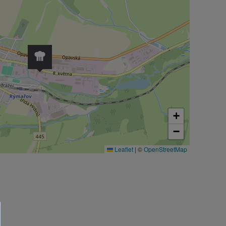
+
−
Leaflet
|
©
OpenStreetMap