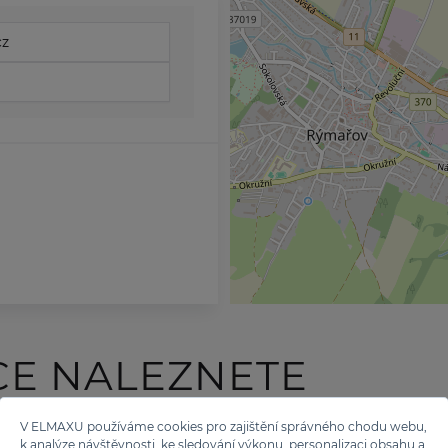
cz
CE NALEZNETE
 TĚCHTO ZNAČEK
V ELMAXU používáme cookies pro zajištění správného chodu webu,
k analýze návštěvnosti, ke sledování výkonu, personalizaci obsahu a