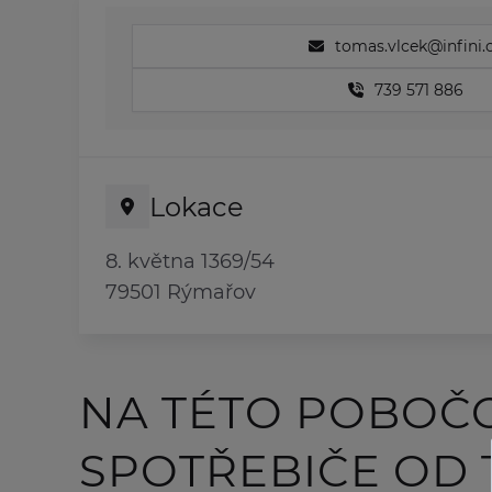
tomas.vlcek@infini.
739 571 886
Lokace
8. května 1369/54
79501 Rýmařov
NA TÉTO POBOČ
SPOTŘEBIČE OD