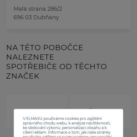
Malá strana 286/2
696 03 Dubňany
NA TÉTO POBOČCE
NALEZNETE
SPOTŘEBIČE OD TĚCHTO
ZNAČEK
V ELMAXU používáme cookies pro zajištění
správného chodu webu, k analýze návštěvnosti,
ke sledování výkonu, personalizaci obsahu a k
cílení reklam. Informace o tom, jak naše stránky
používáte, sdílíme se svými partnery pro sociální