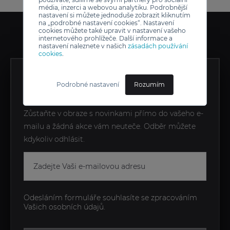
média, inzerci a webovou analytiku. Podrobnější
nastavení si můžete jednoduše zobrazit kliknutím
na „podrobné nastavení cookies“. Nastavení
cookies můžete také upravit v nastavení vašeho
internetového prohlížeče. Další informace a
nastavení naleznete v našich
zásadách používání
cookies
.
ZÍSKEJTE EXKLUZIVNÍ
Podrobné nastavení
Rozumím
NOVINKY JAKO PRVNÍ
Zůstaňte v obraze s novinkami přímo do vašeho e-
mailu a žádná akce vám neuteče. Odběr můžete
kdykoliv odhlásit.
Odesláním formuláře souhlasíte se zpracováním
Vašich osobních údajů.