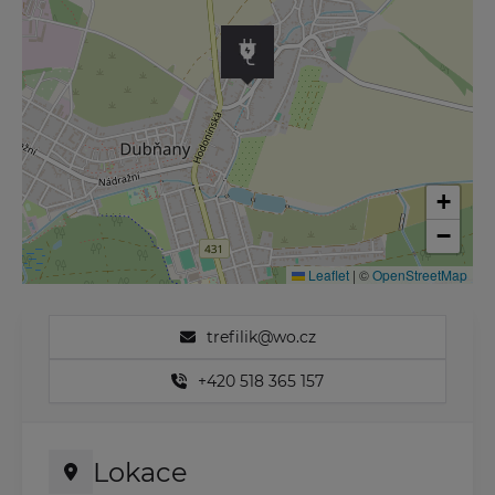
+
−
Leaflet
|
©
OpenStreetMap
trefilik@wo.cz
+420 518 365 157
Lokace