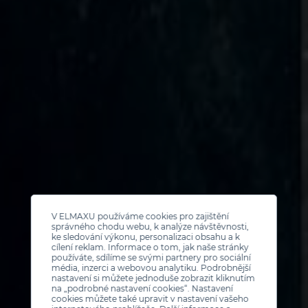
V ELMAXU používáme cookies pro zajištění
správného chodu webu, k analýze návštěvnosti,
ke sledování výkonu, personalizaci obsahu a k
cílení reklam. Informace o tom, jak naše stránky
používáte, sdílíme se svými partnery pro sociální
média, inzerci a webovou analytiku. Podrobnější
nastavení si můžete jednoduše zobrazit kliknutím
na „podrobné nastavení cookies“. Nastavení
cookies můžete také upravit v nastavení vašeho