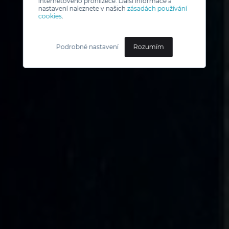
internetového prohlížeče. Další informace a
nastavení naleznete v našich
zásadách používání
cookies
.
Podrobné nastavení
Rozumím