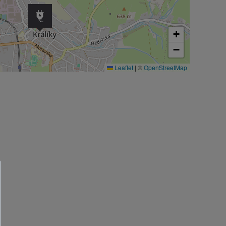
+
−
Leaflet
|
©
OpenStreetMap