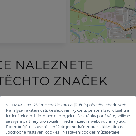
CE NALEZNETE
 TĚCHTO ZNAČEK
V ELMAXU používáme cookies pro zajištění správného chodu webu,
k analýze návštěvnosti, ke sledování výkonu, personalizaci obsahu a
k cílení reklam. Informace o tom, jak naše stránky používáte, sdílíme
se svými partnery pro sociální média, inzerci a webovou analytiku.
Podrobnější nastavení si můžete jednoduše zobrazit kliknutím na
„podrobné nastavení cookies“. Nastavení cookies můžete také