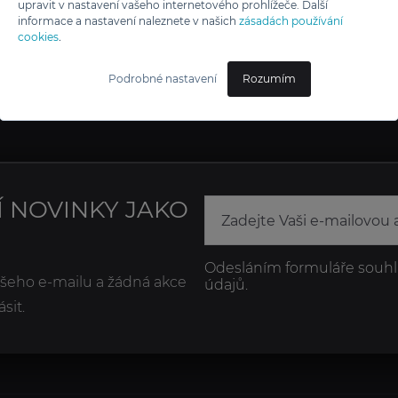
upravit v nastavení vašeho internetového prohlížeče. Další
informace a nastavení naleznete v našich
zásadách používání
cookies
.
Podrobné nastavení
Rozumím
Í NOVINKY JAKO
Odesláním formuláře souhl
ašeho e-mailu a žádná akce
údajů.
sit.