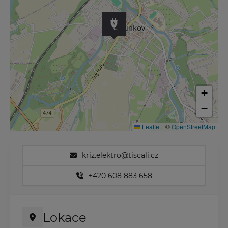
+
−
Leaflet
|
©
OpenStreetMap
kriz.elektro@tiscali.cz
+420 608 883 658
Lokace