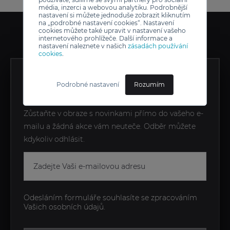
média, inzerci a webovou analytiku. Podrobnější
nastavení si můžete jednoduše zobrazit kliknutím
na „podrobné nastavení cookies“. Nastavení
cookies můžete také upravit v nastavení vašeho
internetového prohlížeče. Další informace a
nastavení naleznete v našich
zásadách používání
cookies
.
ZÍSKEJTE EXKLUZIVNÍ
Podrobné nastavení
Rozumím
NOVINKY JAKO PRVNÍ
Zůstaňte v obraze s novinkami přímo do vašeho e-
mailu a žádná akce vám neuteče. Odběr můžete
kdykoliv odhlásit.
Odesláním formuláře souhlasíte se zpracováním
Vašich osobních údajů.