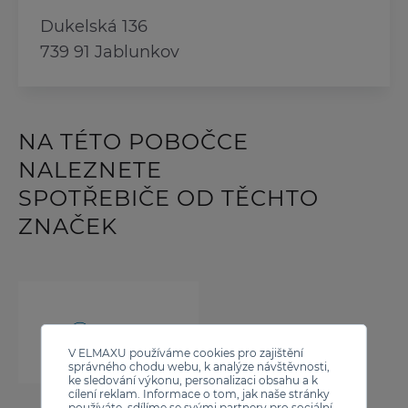
Dukelská 136
739 91 Jablunkov
NA TÉTO POBOČCE
NALEZNETE
SPOTŘEBIČE OD TĚCHTO
ZNAČEK
V ELMAXU používáme cookies pro zajištění
správného chodu webu, k analýze návštěvnosti,
ke sledování výkonu, personalizaci obsahu a k
cílení reklam. Informace o tom, jak naše stránky
používáte, sdílíme se svými partnery pro sociální