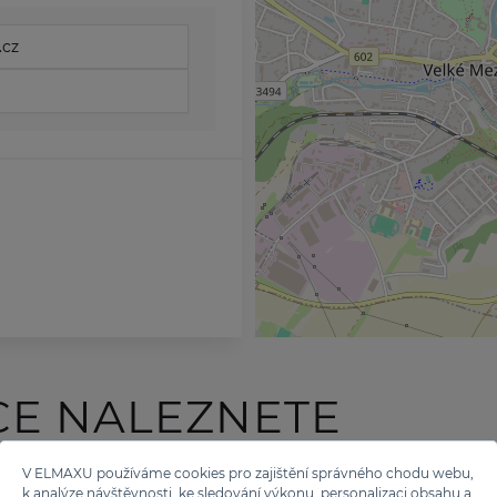
.cz
CE NALEZNETE
 TĚCHTO ZNAČEK
V ELMAXU používáme cookies pro zajištění správného chodu webu,
k analýze návštěvnosti, ke sledování výkonu, personalizaci obsahu a