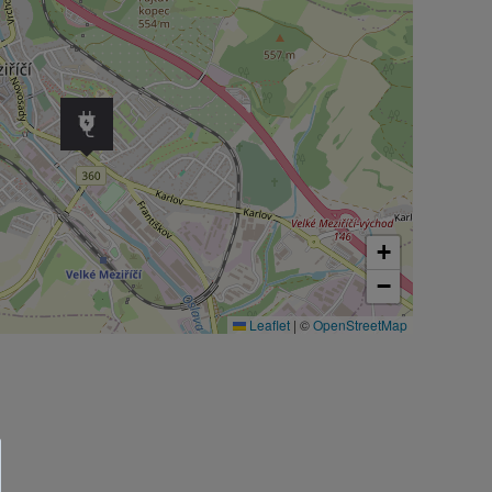
+
−
Leaflet
|
©
OpenStreetMap