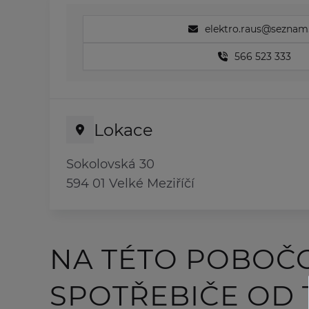
elektro.raus@seznam
566 523 333
Lokace
Sokolovská 30
594 01 Velké Meziříčí
NA TÉTO POBOČ
SPOTŘEBIČE OD