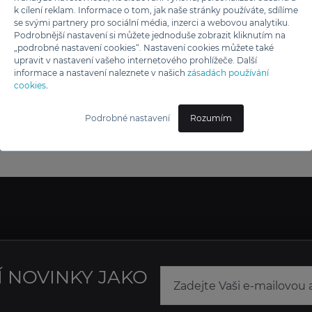
k cílení reklam. Informace o tom, jak naše stránky používáte, sdílíme
se svými partnery pro sociální média, inzerci a webovou analytiku.
Podrobnější nastavení si můžete jednoduše zobrazit kliknutím na
„podrobné nastavení cookies“. Nastavení cookies můžete také
upravit v nastavení vašeho internetového prohlížeče. Další
informace a nastavení naleznete v našich
zásadách používání
cookies
.
Podrobné nastavení
Rozumím
Í NOVINKY JAKO