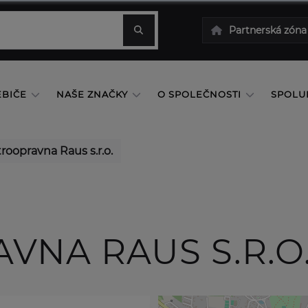
Partnerská zóna
EBIČE
NAŠE ZNAČKY
O SPOLEČNOSTI
SPOLU
roopravna Raus s.r.o.
VNA RAUS S.R.O