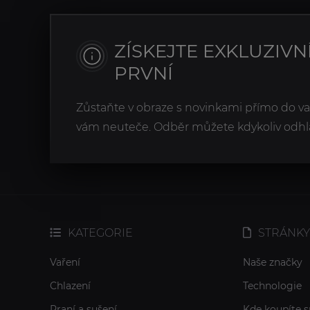
ZÍSKEJTE EXKLUZIVN
PRVNÍ
Zůstaňte v obraze s novinkami přímo do v
vám neuteče. Odběr můžete kdykoliv odhlá
KATEGORIE
STRÁNKY
Vaření
Naše značky
Chlazení
Technologie
Praní a sušení
Kde koupíte s