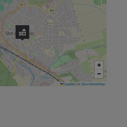
+
−
Leaflet
|
©
OpenStreetMap