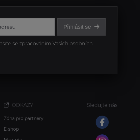
Přihlásit se
asíte se zpracováním Vašich osobních
ODKAZY
Sledujte nás
Zóna pro partnery
E-shop
Magazín