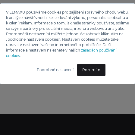
V ELMAXU používáme cookies pro zajištění správného chodu webu,
k analýze návštěvnosti, ke sledování výkonu, personalizaci obsahu a
k cílení reklam. Informace o tom, jak naše stránky používáte, sdílíme
se svými partnery pro sociální média, inzerci a webovou analytiku.
Podrobnější nastavení si můžete jednoduše zobrazit kliknutím na
„podrobné nastavení cookies“. Nastavení cookies můžete také
upravit v nastavení vašeho internetového prohlížeče. Další
informace a nastavení naleznete v našich
zásadách používání
cookies
.
Podrobné nastavení
Rozumím