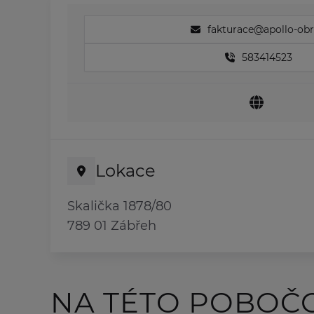
fakturace@apollo-obr
583414523
Lokace
Skalička 1878/80
789 01 Zábřeh
NA TÉTO POBOČ