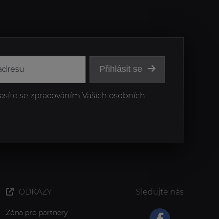
Přihlásit se
asíte se zpracováním Vašich osobních
ODKAZY
Sledujte nás
Zóna pro partnery