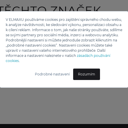
 TĚCHTO ZNAČEK
V ELMAXU používáme cookies pro zajištění správného chodu webu,
k analýze návštěvnosti, ke sledování výkonu, personalizaci obsahu a
k cílení reklam. Informace o tom, jak naše stránky používáte, sdílíme
se svými partnery pro sociální média, inzerci a webovou analytiku.
Podrobnější nastavení si můžete jednoduše zobrazit kliknutím na
„podrobné nastavení cookies“. Nastavení cookies můžete také
upravit v nastavení vašeho internetového prohlížeče. Další
informace a nastavení naleznete v našich
zásadách používání
cookies
.
Podrobné nastavení
Rozumím