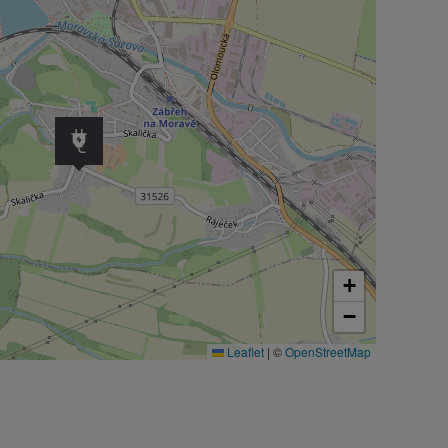
+
−
Leaflet
|
©
OpenStreetMap