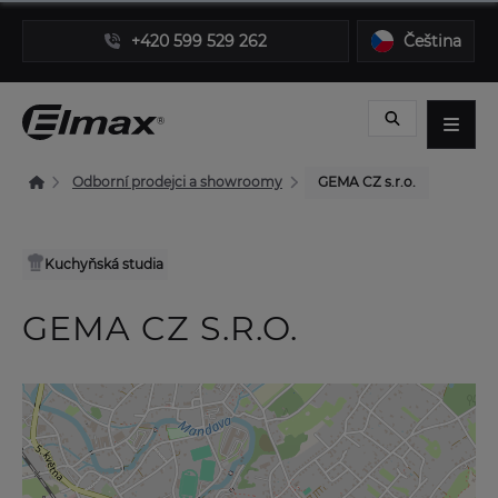
+420 599 529 262
Čeština
Odborní prodejci a showroomy
GEMA CZ s.r.o.
Kuchyňská studia
GEMA CZ S.R.O.