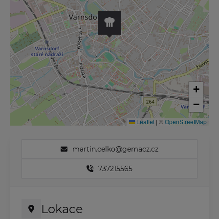
+
−
Leaflet
|
©
OpenStreetMap
martin.celko@gemacz.cz
737215565
Lokace