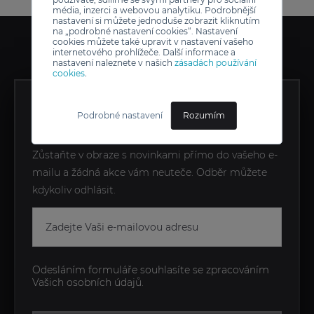
média, inzerci a webovou analytiku. Podrobnější
nastavení si můžete jednoduše zobrazit kliknutím
na „podrobné nastavení cookies“. Nastavení
cookies můžete také upravit v nastavení vašeho
internetového prohlížeče. Další informace a
nastavení naleznete v našich
zásadách používání
cookies
.
ZÍSKEJTE EXKLUZIVNÍ
Podrobné nastavení
Rozumím
NOVINKY JAKO PRVNÍ
Zůstaňte v obraze s novinkami přímo do vašeho e-
mailu a žádná akce vám neuteče. Odběr můžete
kdykoliv odhlásit.
Odesláním formuláře souhlasíte se zpracováním
Vašich osobních údajů.