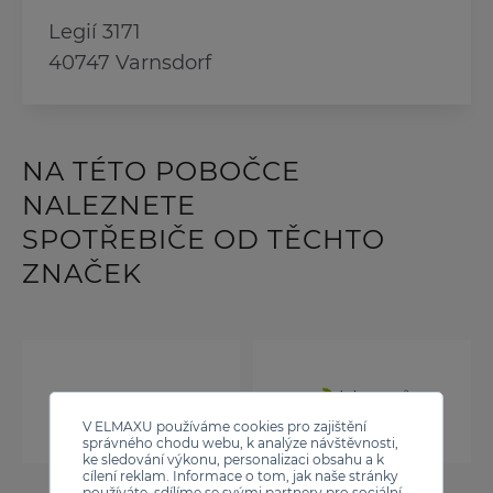
Legií 3171
40747 Varnsdorf
NA TÉTO POBOČCE
NALEZNETE
SPOTŘEBIČE OD TĚCHTO
ZNAČEK
V ELMAXU používáme cookies pro zajištění
správného chodu webu, k analýze návštěvnosti,
ke sledování výkonu, personalizaci obsahu a k
cílení reklam. Informace o tom, jak naše stránky
používáte, sdílíme se svými partnery pro sociální