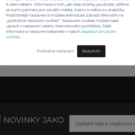
k cílení reklam. Informace o tom, jak naše stránky používáte, sdílíme
se svými partnery pro sociální média, inzerci a webovou analytiku.
Podrobnější nastavení si můžete jednoduše zobrazit kliknutím na
„podrobné nastavení cookies“. Nastavení cookies můžete také
upravit v nastavení vašeho internetového prohlížeče. Další
informace a nastavení naleznete v našich
zásadách používání
cookies
.
Podrobné nastavení
Rozumím
Í NOVINKY JAKO