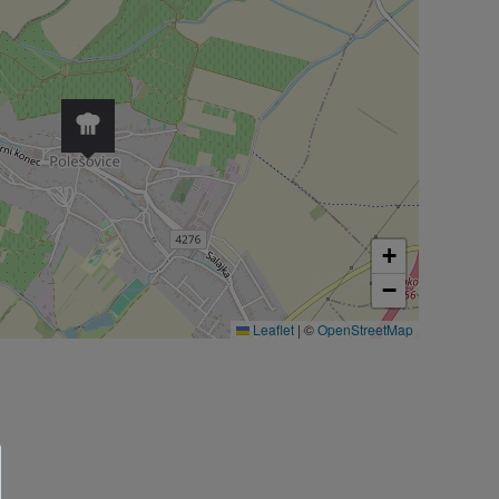
+
−
Leaflet
|
©
OpenStreetMap