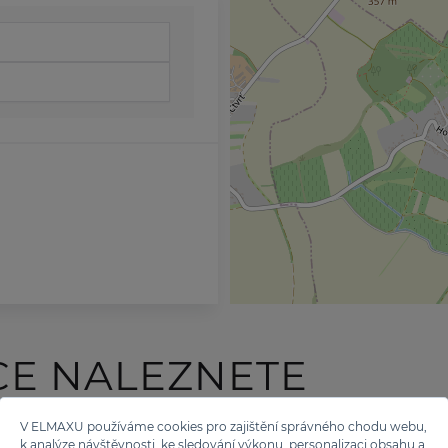
CE NALEZNETE
 TĚCHTO ZNAČEK
V ELMAXU používáme cookies pro zajištění správného chodu webu,
k analýze návštěvnosti, ke sledování výkonu, personalizaci obsahu a