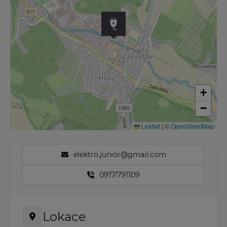
+
−
Leaflet
|
©
OpenStreetMap
elektro.junior@gmail.com
0917/791109
Lokace