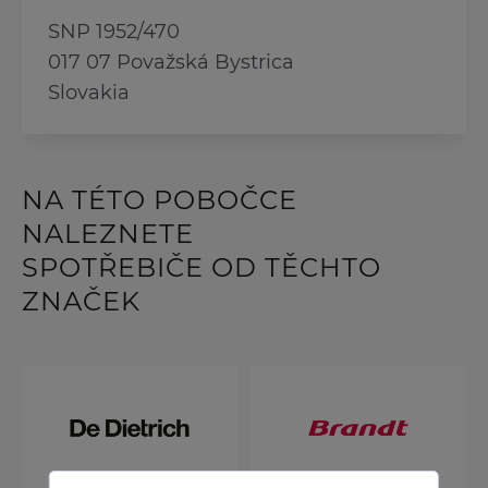
SNP 1952/470
017 07 Považská Bystrica
Slovakia
NA TÉTO POBOČCE
NALEZNETE
SPOTŘEBIČE OD TĚCHTO
ZNAČEK