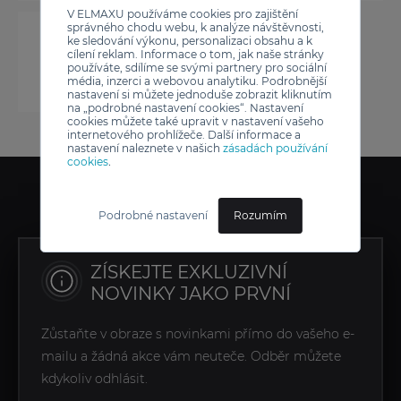
V ELMAXU používáme cookies pro zajištění
správného chodu webu, k analýze návštěvnosti,
ke sledování výkonu, personalizaci obsahu a k
cílení reklam. Informace o tom, jak naše stránky
používáte, sdílíme se svými partnery pro sociální
média, inzerci a webovou analytiku. Podrobnější
nastavení si můžete jednoduše zobrazit kliknutím
na „podrobné nastavení cookies“. Nastavení
cookies můžete také upravit v nastavení vašeho
internetového prohlížeče. Další informace a
nastavení naleznete v našich
zásadách používání
cookies
.
Podrobné nastavení
Rozumím
ZÍSKEJTE EXKLUZIVNÍ
NOVINKY JAKO PRVNÍ
Zůstaňte v obraze s novinkami přímo do vašeho e-
mailu a žádná akce vám neuteče. Odběr můžete
kdykoliv odhlásit.