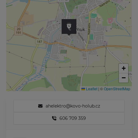
+
−
Leaflet
|
©
OpenStreetMap
ahelektro@kovo-holub.cz
606 709 359