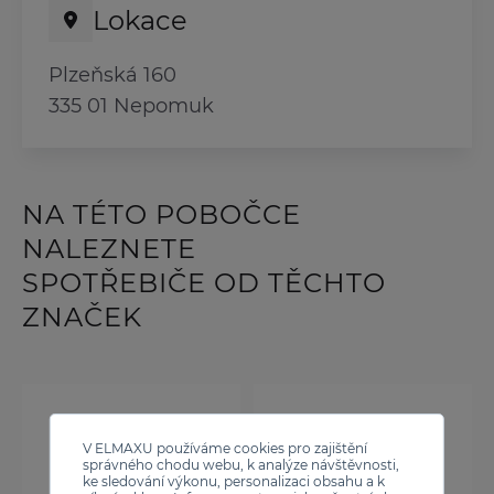
Lokace
Plzeňská 160
335 01 Nepomuk
NA TÉTO POBOČCE
NALEZNETE
SPOTŘEBIČE OD TĚCHTO
ZNAČEK
V ELMAXU používáme cookies pro zajištění
správného chodu webu, k analýze návštěvnosti,
ke sledování výkonu, personalizaci obsahu a k