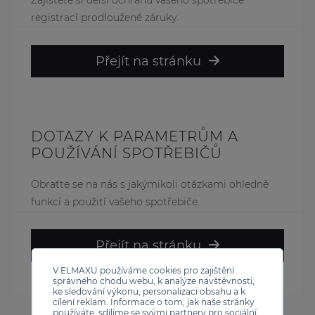
Zajistěte si delší ochranu vašeho spotřebiče
registrací prodloužené záruky.
Přejít na stránku
DOTAZY K PARAMETRŮM A
POUŽÍVÁNÍ SPOTŘEBIČŮ
Obraťte se na nás s jakýmikoli otázkami ohledně
funkcí a použití vašeho spotřebiče.
Přejít na stránku
V ELMAXU používáme cookies pro zajištění
správného chodu webu, k analýze návštěvnosti,
ke sledování výkonu, personalizaci obsahu a k
cílení reklam. Informace o tom, jak naše stránky
používáte, sdílíme se svými partnery pro sociální