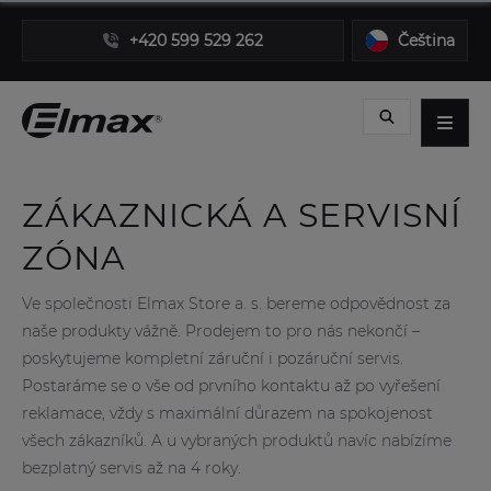
+420 599 529 262
Čeština
ZÁKAZNICKÁ A SERVISNÍ
ZÓNA
Ve společnosti Elmax Store a. s. bereme odpovědnost za
naše produkty vážně. Prodejem to pro nás nekončí –
poskytujeme kompletní záruční i pozáruční servis.
Postaráme se o vše od prvního kontaktu až po vyřešení
reklamace, vždy s maximální důrazem na spokojenost
všech zákazníků. A u vybraných produktů navíc nabízíme
bezplatný servis až na 4 roky.