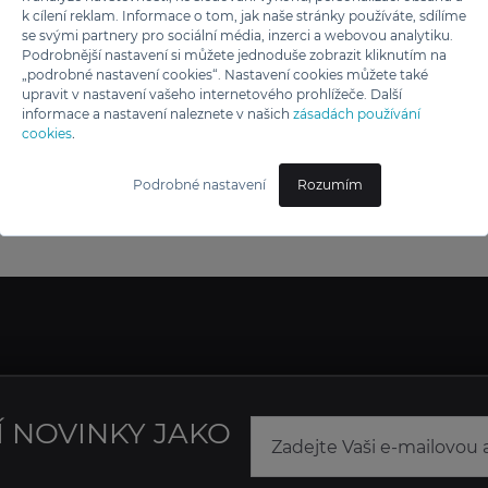
k cílení reklam. Informace o tom, jak naše stránky používáte, sdílíme
se svými partnery pro sociální média, inzerci a webovou analytiku.
Podrobnější nastavení si můžete jednoduše zobrazit kliknutím na
„podrobné nastavení cookies“. Nastavení cookies můžete také
upravit v nastavení vašeho internetového prohlížeče. Další
informace a nastavení naleznete v našich
zásadách používání
cookies
.
Podrobné nastavení
Rozumím
Í NOVINKY JAKO