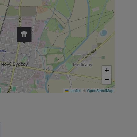
+
−
Leaflet
|
©
OpenStreetMap