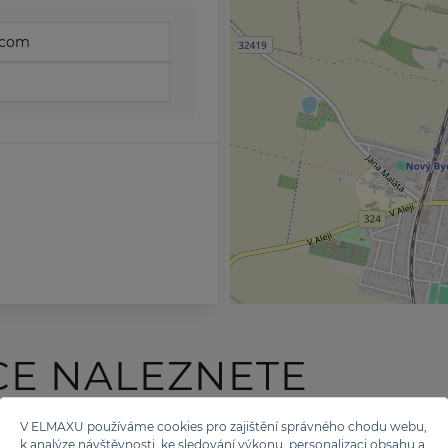
.com
CE NALEZNETE
 TĚCHTO ZNAČEK
V ELMAXU používáme cookies pro zajištění správného chodu webu,
k analýze návštěvnosti, ke sledování výkonu, personalizaci obsahu a