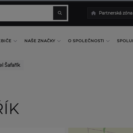
Partnerská zóna
EBIČE
NAŠE ZNAČKY
O SPOLEČNOSTI
SPOLU
l Šafařík
ŘÍK