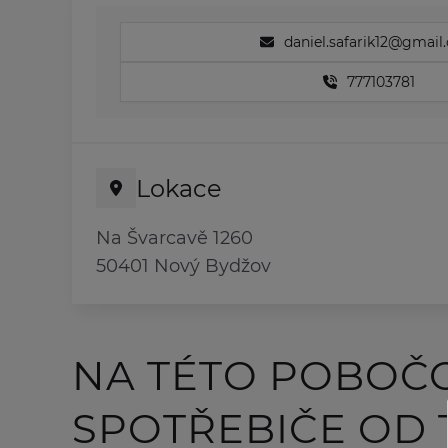
daniel.safarik12@gmail
777103781
Lokace
Na Švarcavě 1260
50401 Nový Bydžov
NA TÉTO POBOČ
SPOTŘEBIČE OD