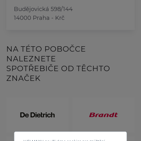
Budějovická 598/144
14000 Praha - Krč
NA TÉTO POBOČCE
NALEZNETE
SPOTŘEBIČE OD TĚCHTO
ZNAČEK