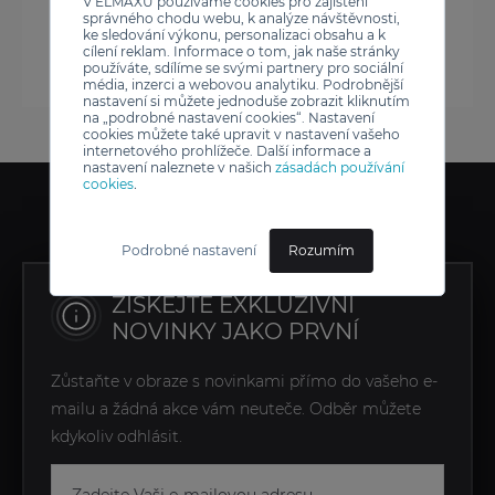
V ELMAXU používáme cookies pro zajištění
správného chodu webu, k analýze návštěvnosti,
ke sledování výkonu, personalizaci obsahu a k
cílení reklam. Informace o tom, jak naše stránky
používáte, sdílíme se svými partnery pro sociální
média, inzerci a webovou analytiku. Podrobnější
nastavení si můžete jednoduše zobrazit kliknutím
na „podrobné nastavení cookies“. Nastavení
cookies můžete také upravit v nastavení vašeho
internetového prohlížeče. Další informace a
nastavení naleznete v našich
zásadách používání
cookies
.
Podrobné nastavení
Rozumím
ZÍSKEJTE EXKLUZIVNÍ
NOVINKY JAKO PRVNÍ
Zůstaňte v obraze s novinkami přímo do vašeho e-
mailu a žádná akce vám neuteče. Odběr můžete
kdykoliv odhlásit.