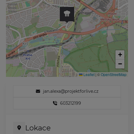
+
−
Leaflet
|
©
OpenStreetMap
jan.alexa@projektforlive.cz
603212199
Lokace