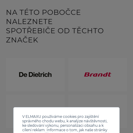
NA TÉTO POBOČCE
NALEZNETE
SPOTŘEBIČE OD TĚCHTO
ZNAČEK
V ELMAXU používáme cookies pro zajištění
správného chodu webu, k analýze návštěvnosti,
ke sledování výkonu, personalizaci obsahu a k
cílení reklam. Informace o tom, jak naše stránky