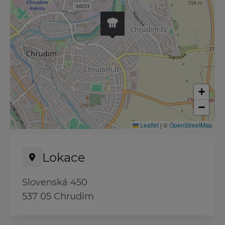
+
−
Leaflet
|
©
OpenStreetMap
Lokace
Slovenská 450
537 05 Chrudim