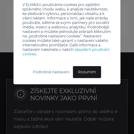
V ELMAXU používáme cookies pro zajištění
správného chodu webu, k analýze návštěvnosti,
ke sledování výkonu, personalizaci obsahu a k
cílení reklam. Informace o tom, jak naše stránky
používáte, sdílíme se svými partnery pro sociální
média, inzerci a webovou analytiku. Podrobnější
nastavení si můžete jednoduše zobrazit kliknutím
na „podrobné nastavení cookies“. Nastavení
cookies můžete také upravit v nastavení vašeho
internetového prohlížeče. Další informace a
nastavení naleznete v našich
zásadách používání
cookies
.
Podrobné nastavení
Rozumím
ZÍSKEJTE EXKLUZIVNÍ
NOVINKY JAKO PRVNÍ
Zůstaňte v obraze s novinkami přímo do vašeho e-
mailu a žádná akce vám neuteče. Odběr můžete
kdykoliv odhlásit.