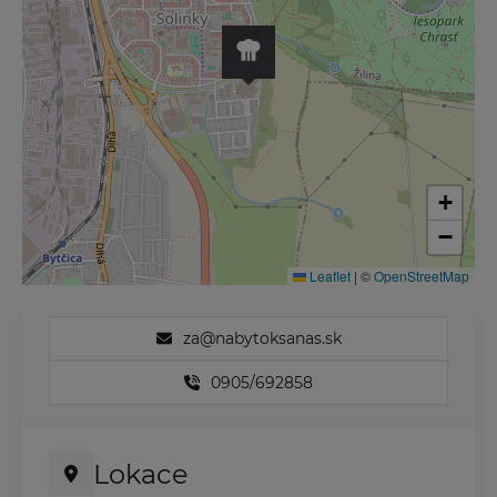
+
−
Leaflet
|
©
OpenStreetMap
za@nabytoksanas.sk
0905/692858
Lokace