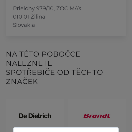
Prielohy 979/10, ZOC MAX
010 01 Žilina
Slovakia
NA TÉTO POBOČCE
NALEZNETE
SPOTŘEBIČE OD TĚCHTO
ZNAČEK