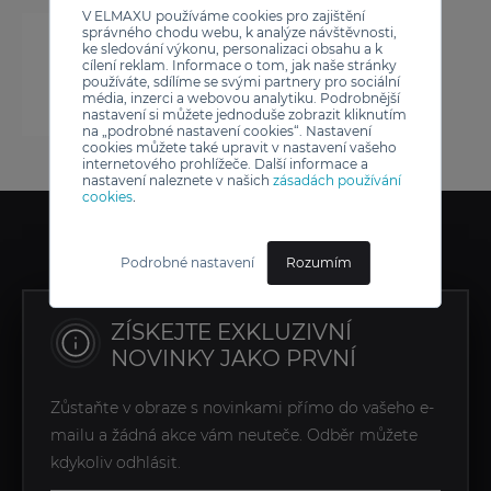
V ELMAXU používáme cookies pro zajištění
správného chodu webu, k analýze návštěvnosti,
ke sledování výkonu, personalizaci obsahu a k
cílení reklam. Informace o tom, jak naše stránky
používáte, sdílíme se svými partnery pro sociální
média, inzerci a webovou analytiku. Podrobnější
nastavení si můžete jednoduše zobrazit kliknutím
na „podrobné nastavení cookies“. Nastavení
cookies můžete také upravit v nastavení vašeho
internetového prohlížeče. Další informace a
nastavení naleznete v našich
zásadách používání
cookies
.
Podrobné nastavení
Rozumím
ZÍSKEJTE EXKLUZIVNÍ
NOVINKY JAKO PRVNÍ
Zůstaňte v obraze s novinkami přímo do vašeho e-
mailu a žádná akce vám neuteče. Odběr můžete
kdykoliv odhlásit.