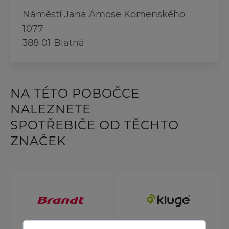
Náměstí Jana Ámose Komenského
1077
388 01 Blatná
NA TÉTO POBOČCE
NALEZNETE
SPOTŘEBIČE OD TĚCHTO
ZNAČEK