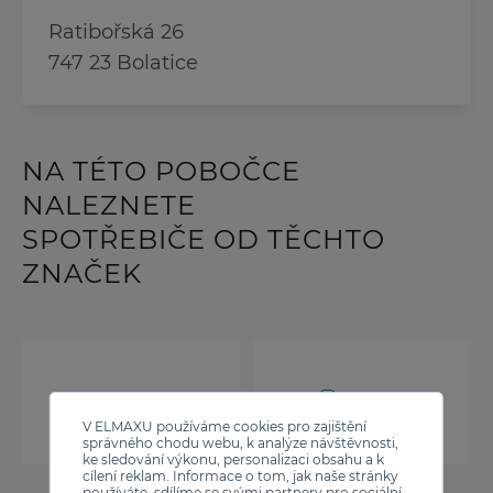
Ratibořská 26
747 23 Bolatice
NA TÉTO POBOČCE
NALEZNETE
SPOTŘEBIČE OD TĚCHTO
ZNAČEK
V ELMAXU používáme cookies pro zajištění
správného chodu webu, k analýze návštěvnosti,
ke sledování výkonu, personalizaci obsahu a k
cílení reklam. Informace o tom, jak naše stránky
používáte, sdílíme se svými partnery pro sociální