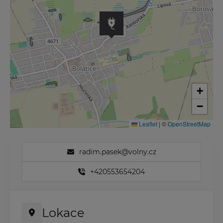
+
−
Leaflet
|
©
OpenStreetMap
radim.pasek@volny.cz
+420553654204
Lokace