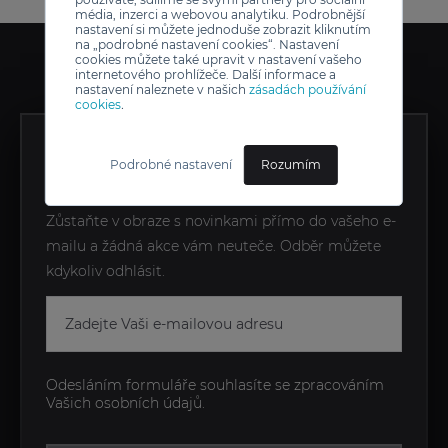
média, inzerci a webovou analytiku. Podrobnější
nastavení si můžete jednoduše zobrazit kliknutím
na „podrobné nastavení cookies“. Nastavení
cookies můžete také upravit v nastavení vašeho
internetového prohlížeče. Další informace a
nastavení naleznete v našich
zásadách používání
cookies
.
ZÍSKEJTE EXKLUZIVNÍ
Podrobné nastavení
Rozumím
NOVINKY JAKO PRVNÍ
Zůstaňte v obraze s novinkami přímo do vašeho e-
mailu a žádná akce vám neuteče. Odběr můžete
kdykoliv odhlásit.
Odesláním formuláře souhlasíte se zpracováním
Vašich osobních údajů.