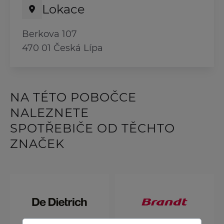
Lokace
Berkova 107
470 01 Česká Lípa
NA TÉTO POBOČCE
NALEZNETE
SPOTŘEBIČE OD TĚCHTO
ZNAČEK