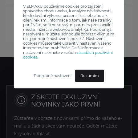
V ELMAXU používáme cookies pro zajištění
správného chodu webu, k analýze návštěvnosti,
ke sledování výkonu, personalizaci obsahu a k
cílení reklam. Informace o tom, jak naše stránky
používáte, sdílíme se svými partnery pro sociální
média, inzerci a webovou analytiku. Podrobnější
nastavení si můžete jednoduše zobrazit kliknutím
na „podrobné nastavení cookies“. Nastavení
cookies můžete také upravit v nastavení vašeho
internetového prohlížeče. Další informace a
nastavení naleznete v našich
zásadách používání
cookies
.
Podrobné nastavení
Rozumím
ZÍSKEJTE EXKLUZIVNÍ
NOVINKY JAKO PRVNÍ
Zůstaňte v obraze s novinkami přímo do vašeho e-
mailu a žádná akce vám neuteče. Odběr můžete
kdykoliv odhlásit.