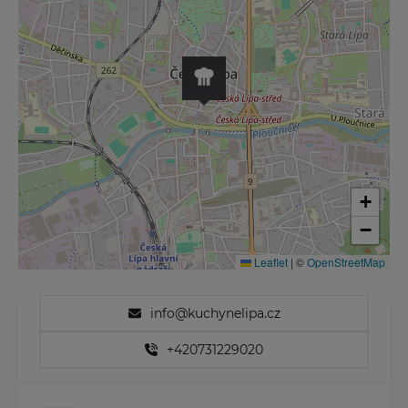
+
−
Leaflet
|
©
OpenStreetMap
info@kuchynelipa.cz
+420731229020