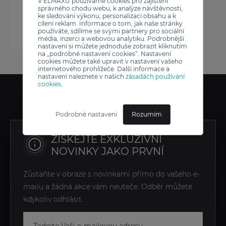
V ELMAXU používáme cookies pro zajištění
správného chodu webu, k analýze návštěvnosti,
ke sledování výkonu, personalizaci obsahu a k
cílení reklam. Informace o tom, jak naše stránky
používáte, sdílíme se svými partnery pro sociální
média, inzerci a webovou analytiku. Podrobnější
nastavení si můžete jednoduše zobrazit kliknutím
na „podrobné nastavení cookies“. Nastavení
cookies můžete také upravit v nastavení vašeho
internetového prohlížeče. Další informace a
nastavení naleznete v našich
zásadách používání
cookies
.
Podrobné nastavení
Rozumím
ZÍSKEJTE EXKLUZIVNÍ
NOVINKY JAKO PRVNÍ
Zůstaňte v obraze s novinkami přímo do vašeho e-
mailu a žádná akce vám neuteče. Odběr můžete
kdykoliv odhlásit.