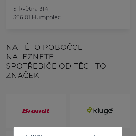
5. května 314
396 01 Humpolec
NA TÉTO POBOČCE
NALEZNETE
SPOTŘEBIČE OD TĚCHTO
ZNAČEK