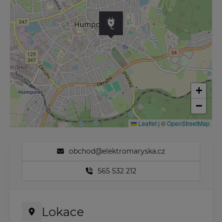
+
−
Leaflet
|
©
OpenStreetMap
obchod@elektromaryska.cz
565 532 212
Lokace