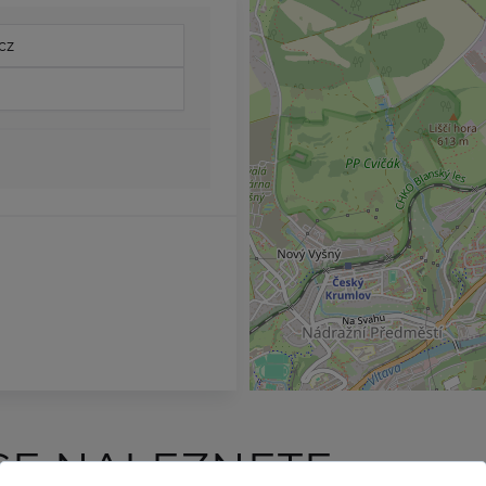
cz
CE NALEZNETE