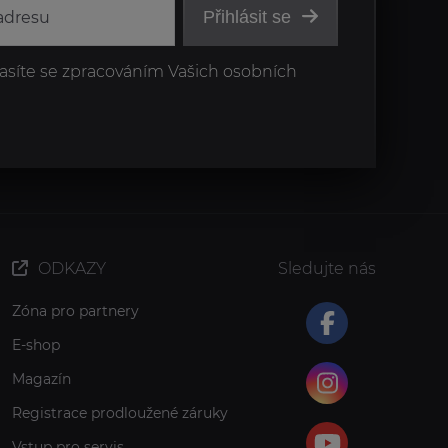
Přihlásit se
asíte se zpracováním Vašich osobních
ODKAZY
Sledujte nás
Zóna pro partnery
E-shop
Magazín
Registrace prodloužené záruky
Vstup pro servis