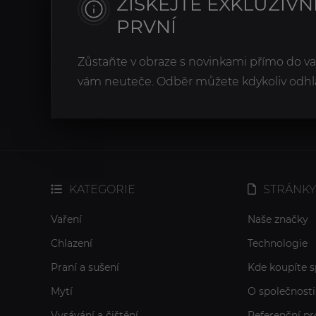
ZÍSKEJTE EXKLUZIVN
PRVNÍ
Zůstaňte v obraze s novinkami přímo do v
vám neuteče. Odběr můžete kdykoliv odhlá
KATEGORIE
STRÁNKY
Vaření
Naše značky
Chlazení
Technologie
Praní a sušení
Kde koupíte s
Mytí
O společnosti
Vysávání a čištění
Referenční pr