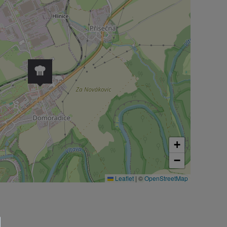
+
−
Leaflet
|
©
OpenStreetMap