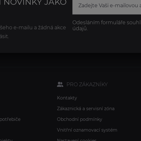
Í NOVINKY JAKO
Odesláním formuláře souhl
ašeho e-mailu a žádná akce
údajů.
sit.
PRO ZÁKAZNÍKY
Kontakty
Zákaznická a servisní zóna
potřebiče
Obchodní podmínky
Vnitřní oznamovací systém
ojekty
Nastavení cookies