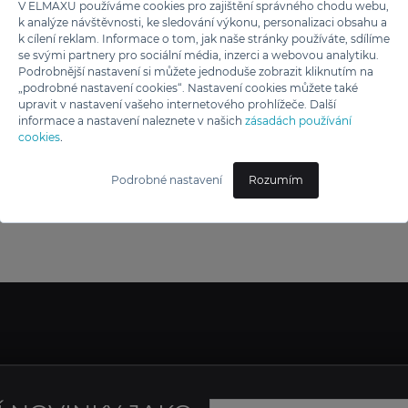
V ELMAXU používáme cookies pro zajištění správného chodu webu,
 TĚCHTO ZNAČEK
k analýze návštěvnosti, ke sledování výkonu, personalizaci obsahu a
k cílení reklam. Informace o tom, jak naše stránky používáte, sdílíme
se svými partnery pro sociální média, inzerci a webovou analytiku.
Podrobnější nastavení si můžete jednoduše zobrazit kliknutím na
„podrobné nastavení cookies“. Nastavení cookies můžete také
upravit v nastavení vašeho internetového prohlížeče. Další
informace a nastavení naleznete v našich
zásadách používání
cookies
.
Podrobné nastavení
Rozumím