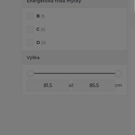
Energetická třída myčky
B
(1)
C
(5)
D
(2)
Výška
až
cm