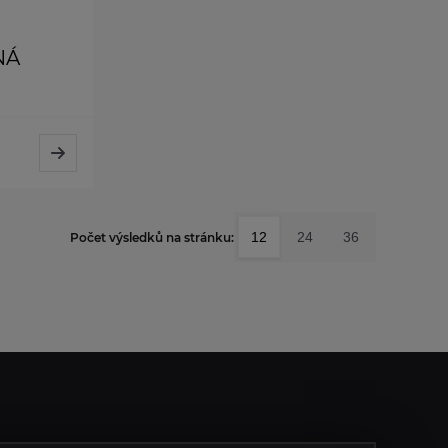
NÁ
12
24
36
Počet výsledků na stránku: