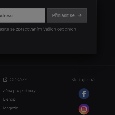
Přihlásit se
asíte se zpracováním Vašich osobních
ODKAZY
Sledujte nás
Zóna pro partnery
E-shop
Magazín