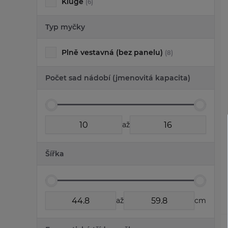
Kluge
(6)
Typ myčky
Plně vestavná (bez panelu)
(8)
Počet sad nádobí (jmenovitá kapacita)
až
Šířka
až
cm