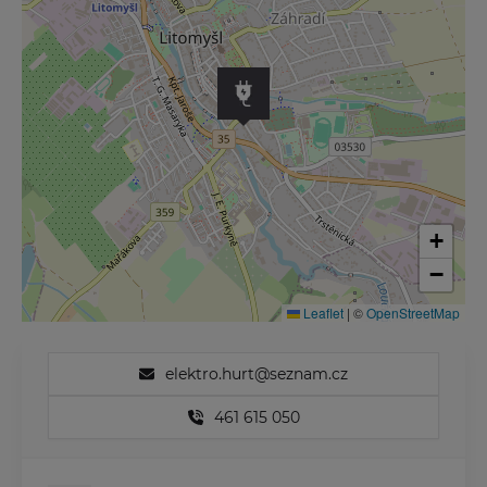
+
−
Leaflet
|
©
OpenStreetMap
elektro.hurt@seznam.cz
461 615 050