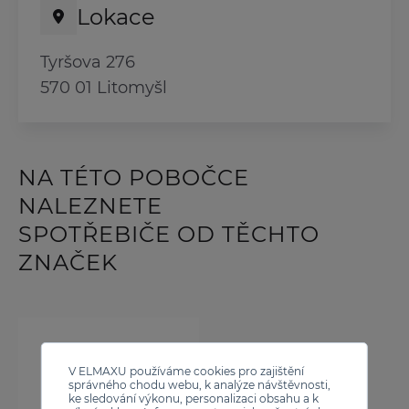
Lokace
Tyršova 276
570 01 Litomyšl
NA TÉTO POBOČCE
NALEZNETE
SPOTŘEBIČE OD TĚCHTO
ZNAČEK
V ELMAXU používáme cookies pro zajištění
správného chodu webu, k analýze návštěvnosti,
ke sledování výkonu, personalizaci obsahu a k