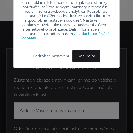
cílení reklam. Informace o tom, jak naše stránky
používáte, sdílíme se svými partnery pro sociální
média, inzerci a webovou analytiku. Podrobnější
nastavení si můžete jednoduše zobrazit kliknutím
na „podrobné nastavení cookies“. Nastavení
cookies můžete také upravit v nastavení vašeho
internetového prohlížeče. Další informace a
nastavení naleznete v našich
zásadách používání
cookies
.
Podrobné nastavení
Rozumím
ZÍSKEJTE EXKLUZIVNÍ
NOVINKY JAKO PRVNÍ
Zůstaňte v obraze s novinkami přímo do vašeho e-
mailu a žádná akce vám neuteče. Odběr můžete
kdykoliv odhlásit.
Odesláním formuláře souhlasíte se zpracováním