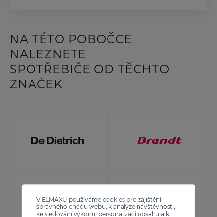
NA TÉTO POBOČCE
NALEZNETE
SPOTŘEBIČE OD TĚCHTO
ZNAČEK
V ELMAXU používáme cookies pro zajištění
správného chodu webu, k analýze návštěvnosti,
ke sledování výkonu, personalizaci obsahu a k