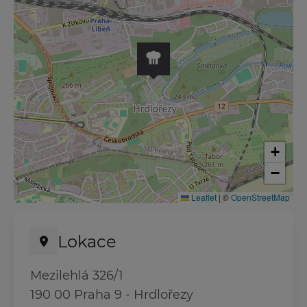
+
−
Leaflet
|
©
OpenStreetMap
Lokace
Mezilehlá 326/1
190 00 Praha 9 - Hrdlořezy