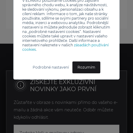
V ELMAXU používáme cookies pro zajištění
správného chodu webu, k analýze návštěvnosti,
ke sledování výkonu, personalizaci obsahu a k
cílení reklam. Informace o tom, jak naše stránky
používáte, sdílíme se svými partnery pro sociální
média, inzerci a webovou analytiku. Podrobnější
nastavení si můžete jednoduše zobrazit kliknutím
na „podrobné nastavení cookies“. Nastavení
cookies můžete také upravit v nastavení vašeho
internetového prohlížeče. Další informace a
nastavení naleznete v našich
zásadách používání
cookies
.
Podrobné nastavení
Rozumím
ZÍSKEJTE EXKLUZIVNÍ
NOVINKY JAKO PRVNÍ
Zůstaňte v obraze s novinkami přímo do vašeho e-
mailu a žádná akce vám neuteče. Odběr můžete
kdykoliv odhlásit.