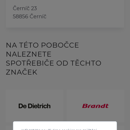
Černíč 23
58856 Černíč
NA TÉTO POBOČCE
NALEZNETE
SPOTŘEBIČE OD TĚCHTO
ZNAČEK