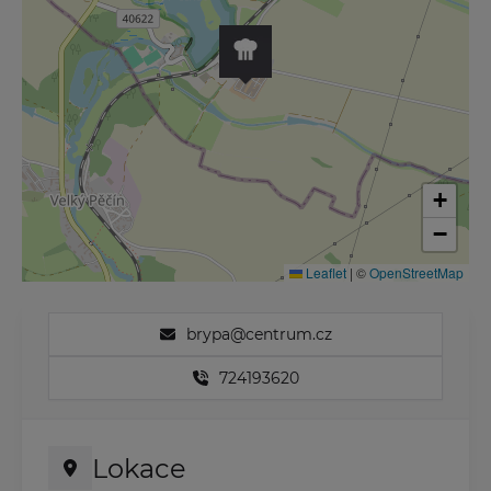
+
−
Leaflet
|
©
OpenStreetMap
brypa@centrum.cz
724193620
Lokace