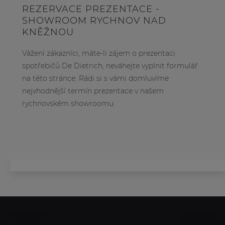
REZERVACE PREZENTACE -
SHOWROOM RYCHNOV NAD
KNĚŽNOU
Vážení zákazníci, máte-li zájem o prezentaci
spotřebičů De Dietrich, neváhejte vyplnit formulář
na této stránce. Rádi si s vámi domluvíme
nejvhodnější termín prezentace v našem
rychnovském showroomu.