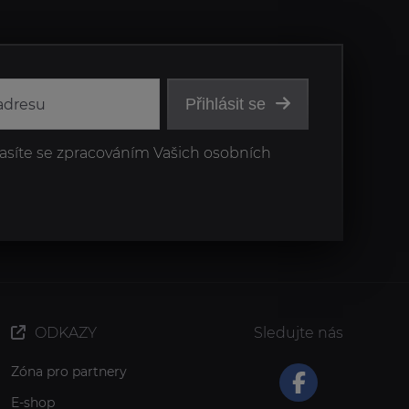
Přihlásit se
asíte se zpracováním Vašich osobních
ODKAZY
Sledujte nás
Zóna pro partnery
E-shop