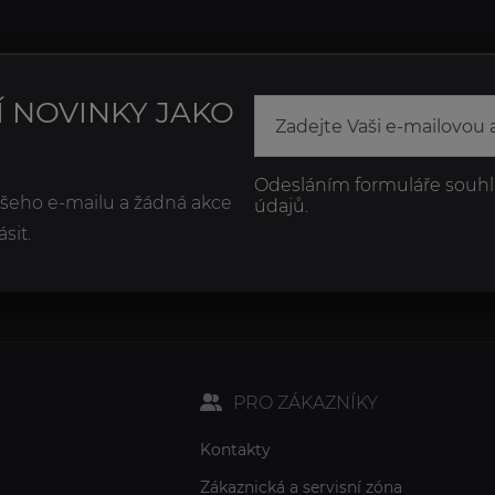
Í NOVINKY JAKO
Odesláním formuláře souhl
ašeho e-mailu a žádná akce
údajů.
sit.
PRO ZÁKAZNÍKY
Kontakty
Zákaznická a servisní zóna