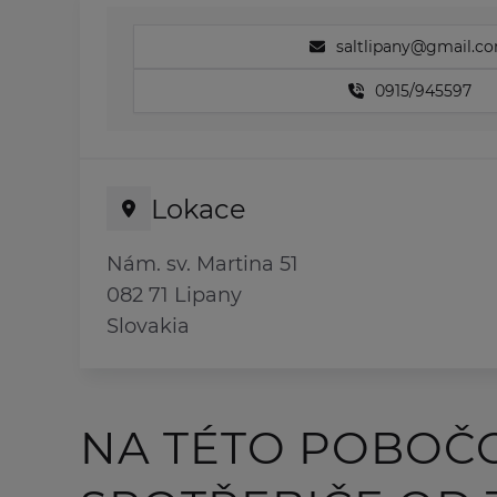
saltlipany@gmail.c
0915/945597
Lokace
Nám. sv. Martina 51
082 71 Lipany
Slovakia
NA TÉTO POBOČ