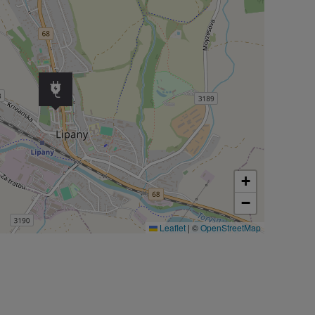
+
−
Leaflet
|
©
OpenStreetMap