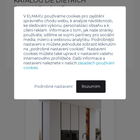
KATALOG DE DIETRICH
PHILHARMONIE
V ELMAXU používáme cookies pro zajištění
Nová řada Philharmonie umožňuje milovníkům
správného chodu webu, k analýze návštěvnosti,
francouzského umění žít rozvinout své kulinářské
ke sledování výkonu, personalizaci obsahu a k
dovednosti a naplno předvést svou virtuozitu. Tato
cílení reklam. Informace o tom, jak naše stránky
používáte, sdílíme se svými partnery pro sociální
kolekce představuje dokonalou harmonii
média, inzerci a webovou analytiku. Podrobnější
revolučních inovací a nezapomenutelného designu.
nastavení si můžete jednoduše zobrazit kliknutím
na „podrobné nastavení cookies“. Nastavení
Více informací
cookies můžete také upravit v nastavení vašeho
internetového prohlížeče. Další informace a
nastavení naleznete v našich
zásadách používání
cookies
.
Podrobné nastavení
Rozumím