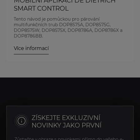
MOBILNÍ APLIKACI DE DIETRICH
SMART CONTROL
Tento návod je pomůckou pro párování
multifunkčních trub DOP8575A, DOP8575G,
DOP8575W, DOP8575X, DOP8786A, DOP8786X a
DOP8786BB.
Více informací
ZÍSKEJTE EXKLUZIVNÍ
NOVINKY JAKO PRVNÍ
Zůstaňte v obraze s novinkami přímo do vašeho e-