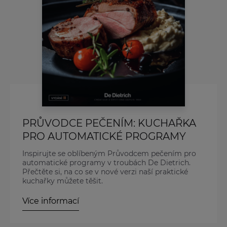
PRŮVODCE PEČENÍM: KUCHAŘKA
PRO AUTOMATICKÉ PROGRAMY
Inspirujte se oblíbeným Průvodcem pečením pro
automatické programy v troubách De Dietrich.
Přečtěte si, na co se v nové verzi naší praktické
kuchařky můžete těšit.
Více informací