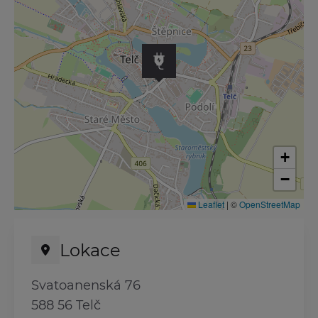
+
−
Leaflet
|
©
OpenStreetMap
Lokace
Svatoanenská 76
588 56 Telč