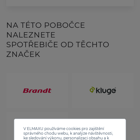
NA TÉTO POBOČCE
NALEZNETE
SPOTŘEBIČE OD TĚCHTO
ZNAČEK
V ELMAXU používáme cookies pro zajištění
správného chodu webu, k analýze návštěvnosti,
ke sledování výkonu, personalizaci obsahu a k