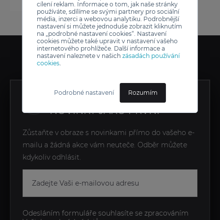
cílení reklam. Informace o tom, jak naše stránky
používáte, sdílíme se svými partnery pro sociální
média, inzerci a webovou analytiku. Podrobnější
nastavení si můžete jednoduše zobrazit kliknutím
na „podrobné nastavení cookies“. Nastavení
cookies můžete také upravit v nastavení vašeho
internetového prohlížeče. Další informace a
nastavení naleznete v našich
zásadách používání
cookies
.
Podrobné nastavení
Rozumím
ZÍSKEJTE EXKLUZIVNÍ
NOVINKY JAKO PRVNÍ
Zůstaňte v obraze s novinkami přímo do vašeho e-
mailu a žádná akce vám neuteče. Odběr můžete
kdykoliv odhlásit.
Odesláním formuláře souhlasíte se zpracováním