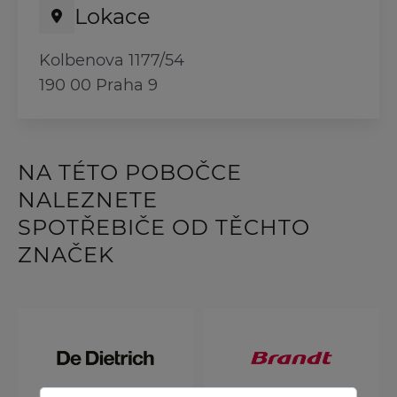
Lokace
Kolbenova 1177/54
190 00 Praha 9
NA TÉTO POBOČCE
NALEZNETE
SPOTŘEBIČE OD TĚCHTO
ZNAČEK