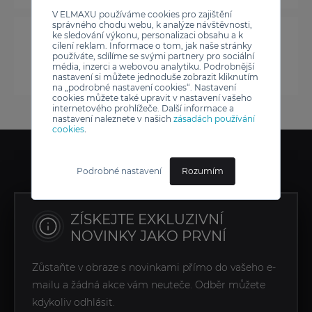
V ELMAXU používáme cookies pro zajištění
správného chodu webu, k analýze návštěvnosti,
ke sledování výkonu, personalizaci obsahu a k
cílení reklam. Informace o tom, jak naše stránky
používáte, sdílíme se svými partnery pro sociální
média, inzerci a webovou analytiku. Podrobnější
nastavení si můžete jednoduše zobrazit kliknutím
na „podrobné nastavení cookies“. Nastavení
cookies můžete také upravit v nastavení vašeho
internetového prohlížeče. Další informace a
nastavení naleznete v našich
zásadách používání
cookies
.
Podrobné nastavení
Rozumím
ZÍSKEJTE EXKLUZIVNÍ
NOVINKY JAKO PRVNÍ
Zůstaňte v obraze s novinkami přímo do vašeho e-
mailu a žádná akce vám neuteče. Odběr můžete
kdykoliv odhlásit.