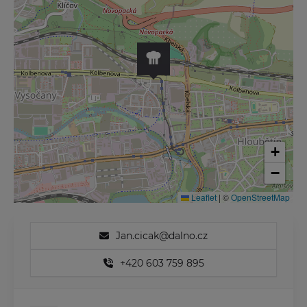
+
−
Leaflet
|
©
OpenStreetMap
Jan.cicak@dalno.cz
+420 603 759 895